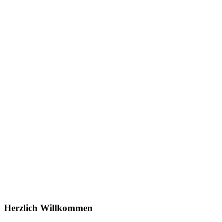
Spielen Sie Tennis auf einer der schönsten Tennisanlagen
Bayerns.
Herzlich Willkommen