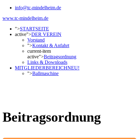
info@tc-mindelheim.de
www.tc-mindelheim.de
">
STARTSEITE
active">
DER VEREIN
Vorstand
">
Kontakt & Anfahrt
current-item
active">
Beitragsordnung
Links & Downloads
MITGLIEDERBEREICH
NEU!
">
Ballmaschine
Beitragsordnung